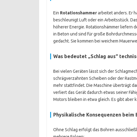
Ein
Rotationshammer
arbeitet anders. Er 
beschleunigt Luft oder ein Arbeitsstück. Das
höherer Energie. Rotationshämmer liefern d
in Beton und sind für große Bohrdurchmesse
gedacht. Sie kommen bei weichem Mauerwer
Was bedeutet „Schlag aus“ technis
Bei vielen Geräten lässt sich der Schlagm
schrägverzahnten Scheiben oder der Rastm
mehr stattfindet. Die Maschine überträgt 
verliert das Gerät dadurch etwas seiner Fä
Motors bleiben in etwa gleich. Es gibt aber 
Physikalische Konsequenzen beim 
Ohne Schlag erfolgt das Bohren ausschließl
mehrere Folgen: