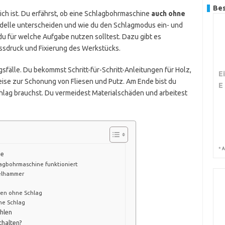
Bes
lich ist. Du erfährst, ob eine Schlagbohrmaschine
auch ohne
odelle unterscheiden und wie du den Schlagmodus ein- und
 du für welche Aufgabe nutzen solltest. Dazu gibt es
ssdruck und Fixierung des Werkstücks.
fälle. Du bekommst Schritt-für-Schritt-Anleitungen für Holz,
E
se zur Schonung von Fliesen und Putz. Am Ende bist du
E
chlag brauchst. Du vermeidest Materialschäden und arbeitest
*
A
se
agbohrmaschine funktioniert
ßelhammer
ren ohne Schlag
ne Schlag
hlen
chalten?