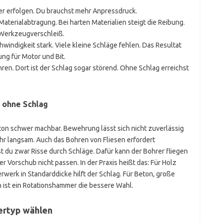
er erfolgen. Du brauchst mehr Anpressdruck.
terialabtragung. Bei harten Materialien steigt die Reibung.
Werkzeugverschleiß.
windigkeit stark. Viele kleine Schläge fehlen. Das Resultat
ng für Motor und Bit.
hren. Dort ist der Schlag sogar störend. Ohne Schlag erreichst
 ohne Schlag
on schwer machbar. Bewehrung lässt sich nicht zuverlässig
ehr langsam. Auch das Bohren von Fliesen erfordert
 du zwar Risse durch Schläge. Dafür kann der Bohrer fliegen
 Vorschub nicht passen. In der Praxis heißt das: Für Holz
erwerk in Standarddicke hilft der Schlag. Für Beton, große
 ist ein Rotationshammer die bessere Wahl.
ertyp wählen