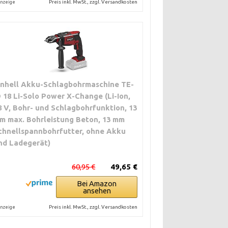
Preis inkl. MwSt., zzgl. Versandkosten
nzeige
inhell Akku-Schlagbohrmaschine TE-
D 18 Li-Solo Power X-Change (Li-Ion,
8 V, Bohr- und Schlagbohrfunktion, 13
m max. Bohrleistung Beton, 13 mm
chnellspannbohrfutter, ohne Akku
nd Ladegerät)
60,95 €
49,65 €
Bei Amazon
ansehen
Preis inkl. MwSt., zzgl. Versandkosten
nzeige