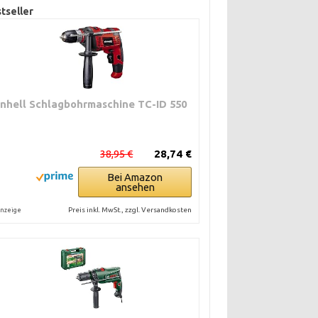
tseller
inhell Schlagbohrmaschine TC-ID 550
38,95 €
28,74 €
Bei Amazon
ansehen
Preis inkl. MwSt., zzgl. Versandkosten
nzeige