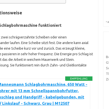
tionsweise
*
A
Schlagbohrmaschine funktioniert
 zwei schrägverzahnte Scheiben oder einen
nder laufen. Eine Scheibe sitzt fest. Die andere kann axial
ie eine Scheibe kurz vor und zurück. Das erzeugt kleine,
e passieren in sehr hoher Frequenz. Die Energie pro Schlag ist
B
t das die Arbeit in weichem Mauerwerk und Stein.
G
ösung. Sie funktioniert rein durch Zahn- und Gleitkontakte
S
T
EMPFEHLUNG
Z
Mannesmann Schlagbohrmaschine, 650 Watt -
hrer mit 13 mm Schnellspannbohrfutter,
schlag und Handgriff - kabelgebunden, mit
/ Linkslauf - Schwarz, Grau | M12507