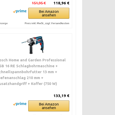
151,95 €
118,96 €
Bei Amazon
ansehen
Preis inkl. MwSt., zzgl. Versandkosten
nzeige
osch Home and Garden Professional
SB 16 RE Schlagbohrmaschine +
chnellspannbohrfutter 13 mm +
iefenanschlag 210 mm +
usatzhandgriff + Koffer (750 W)
133,19 €
Bei Amazon
ansehen