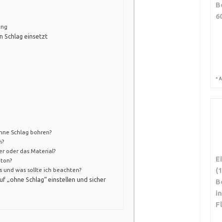
B
6
ung
 Schlag einsetzt
*
A
hne Schlag bohren?
n?
r oder das Material?
E
eton?
(
s und was sollte ich beachten?
uf „ohne Schlag“ einstellen und sicher
B
i
F