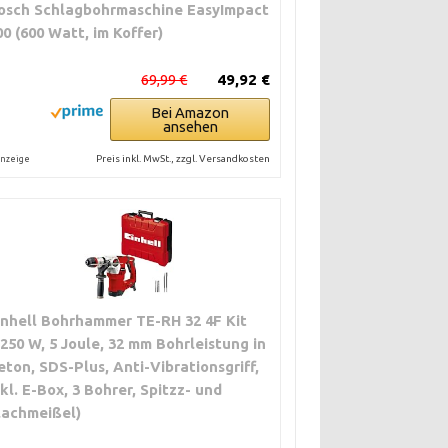
osch Schlagbohrmaschine EasyImpact
00 (600 Watt, im Koffer)
69,99 €
49,92 €
Bei Amazon
ansehen
Preis inkl. MwSt., zzgl. Versandkosten
nzeige
inhell Bohrhammer TE-RH 32 4F Kit
1250 W, 5 Joule, 32 mm Bohrleistung in
eton, SDS-Plus, Anti-Vibrationsgriff,
nkl. E-Box, 3 Bohrer, Spitzz- und
lachmeißel)