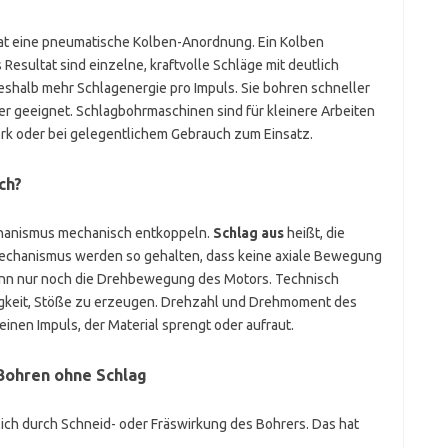
hat eine pneumatische Kolben-Anordnung. Ein Kolben
 Resultat sind einzelne, kraftvolle Schläge mit deutlich
eshalb mehr Schlagenergie pro Impuls. Sie bohren schneller
r geeignet. Schlagbohrmaschinen sind für kleinere Arbeiten
k oder bei gelegentlichem Gebrauch zum Einsatz.
ch?
echanismus mechanisch entkoppeln.
Schlag aus
heißt, die
echanismus werden so gehalten, dass keine axiale Bewegung
dann nur noch die Drehbewegung des Motors. Technisch
higkeit, Stöße zu erzeugen. Drehzahl und Drehmoment des
keinen Impuls, der Material sprengt oder aufraut.
Bohren ohne Schlag
ich durch Schneid- oder Fräswirkung des Bohrers. Das hat