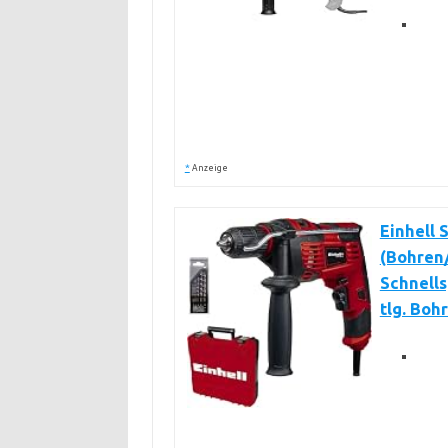
*
Anzeige
Einhell 
(Bohren
Schnells
tlg. Boh