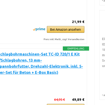
*
A
21,99 €
Bei Amazon ansehen
E
Preis inkl. MwSt., zzgl. Versandkosten
I
EMPFEHLUNG
1
Schlagbohrmaschinen-Set TC-ID 720/1 E Kit
m
/Schlagbohren, 13 mm-
S
u
pannbohrfutter, Drehzahl-Elektronik, inkl. 5-
rer-Set für Beton + E-Box Basic)
*
A
64,95 €
49,89 €