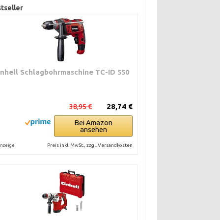
tseller
inhell Schlagbohrmaschine TC-ID 550
38,95 €
28,74 €
Bei Amazon
ansehen
Preis inkl. MwSt., zzgl. Versandkosten
nzeige