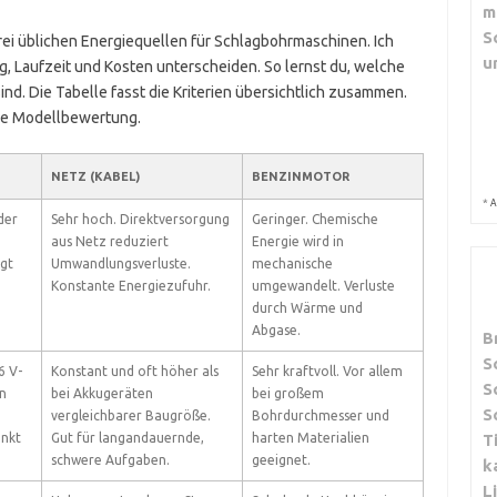
m
S
drei üblichen Energiequellen für Schlagbohrmaschinen. Ich
u
ung, Laufzeit und Kosten unterscheiden. So lernst du, welche
nd. Die Tabelle fasst die Kriterien übersichtlich zusammen.
die Modellbewertung.
NETZ (KABEL)
BENZINMOTOR
*
A
der
Sehr hoch. Direktversorgung
Geringer. Chemische
aus Netz reduziert
Energie wird in
ngt
Umwandlungsverluste.
mechanische
Konstante Energiezufuhr.
umgewandelt. Verluste
durch Wärme und
Abgase.
B
S
6 V-
Konstant und oft höher als
Sehr kraftvoll. Vor allem
S
n
bei Akkugeräten
bei großem
S
vergleichbarer Baugröße.
Bohrdurchmesser und
inkt
Gut für langandauernde,
harten Materialien
T
schwere Aufgaben.
geeignet.
k
L