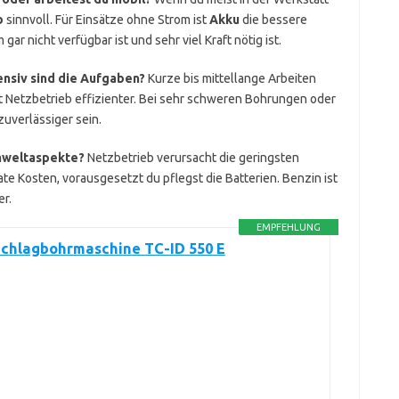
b
sinnvoll. Für Einsätze ohne Strom ist
Akku
die bessere
r nicht verfügbar ist und sehr viel Kraft nötig ist.
ensiv sind die Aufgaben?
Kurze bis mittellange Arbeiten
ist Netzbetrieb effizienter. Bei sehr schweren Bohrungen oder
uverlässiger sein.
Umweltaspekte?
Netzbetrieb verursacht die geringsten
e Kosten, vorausgesetzt du pflegst die Batterien. Benzin ist
r.
EMPFEHLUNG
Schlagbohrmaschine TC-ID 550 E