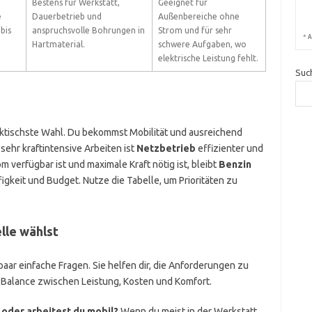
Bestens für Werkstatt,
Geeignet für
e
Dauerbetrieb und
Außenbereiche ohne
bis
anspruchsvolle Bohrungen in
Strom und für sehr
*
A
Hartmaterial.
schwere Aufgaben, wo
elektrische Leistung fehlt.
Suc
ktischste Wahl. Du bekommst Mobilität und ausreichend
sehr kraftintensive Arbeiten ist
Netzbetrieb
effizienter und
 verfügbar ist und maximale Kraft nötig ist, bleibt
Benzin
igkeit und Budget. Nutze die Tabelle, um Prioritäten zu
lle wählst
paar einfache Fragen. Sie helfen dir, die Anforderungen zu
le Balance zwischen Leistung, Kosten und Komfort.
oder arbeitest du mobil?
Wenn du meist in der Werkstatt