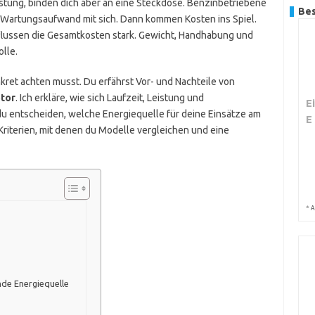
eistung, binden dich aber an eine Steckdose. Benzinbetriebene
Bes
nd Wartungsaufwand mit sich. Dann kommen Kosten ins Spiel.
nflussen die Gesamtkosten stark. Gewicht, Handhabung und
lle.
onkret achten musst. Du erfährst Vor- und Nachteile von
tor
. Ich erkläre, wie sich Laufzeit, Leistung und
E
u entscheiden, welche Energiequelle für deine Einsätze am
E
Kriterien, mit denen du Modelle vergleichen und eine
*
A
de Energiequelle