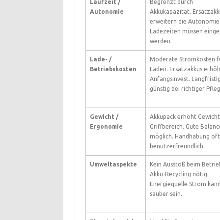
Laufzeit /
Begrenzt durch
Autonomie
Akkukapazität. Ersatzakk
erweitern die Autonomie
Ladezeiten müssen einge
werden.
Lade- /
Moderate Stromkosten f
Betriebskosten
Laden. Ersatzakkus erhö
Anfangsinvest. Langfristi
günstig bei richtiger Pfle
Gewicht /
Akkupack erhöht Gewicht
Ergonomie
Griffbereich. Gute Balanc
möglich. Handhabung oft
benutzerfreundlich.
Umweltaspekte
Kein Ausstoß beim Betrie
Akku-Recycling nötig.
Energiequelle Strom kan
sauber sein.