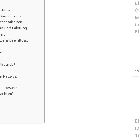
E
(
chluss
 Dauereinsatz
B
etonarbeiten
i
en und Leistung
F
ert
zienz beeinflusst
en
lbetrieb?
*
A
 Netz- vs.
ne besser?
 achten?
E
I
1