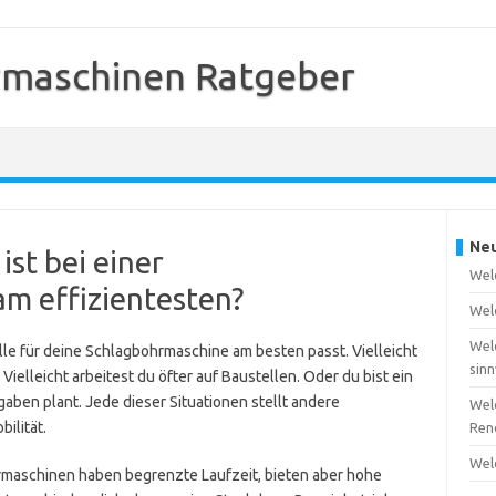
rmaschinen Ratgeber
Neu
st bei einer
Welc
m effizientesten?
Wel
Wel
lle für deine Schlagbohrmaschine am besten passt. Vielleicht
sinn
Vielleicht arbeitest du öfter auf Baustellen. Oder du bist ein
gaben plant. Jede dieser Situationen stellt andere
Wel
ilität.
Ren
Wel
maschinen haben begrenzte Laufzeit, bieten aber hohe