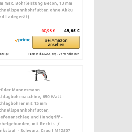
m max. Bohrleistung Beton, 13 mm
chnellspannbohrfutter, ohne Akku
nd Ladegerät)
60,95 €
49,65 €
Bei Amazon
ansehen
Preis inkl. MwSt., zzgl. Versandkosten
nzeige
rüder Mannesmann
chlagbohrmaschine, 650 Watt -
chlagbohrer mit 13 mm
chnellspannbohrfutter,
iefenanschlag und Handgriff -
abelgebunden, mit Rechts- /
inkslauf - Schwarz, Grau | M12507