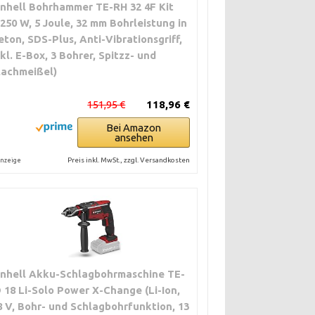
inhell Bohrhammer TE-RH 32 4F Kit
1250 W, 5 Joule, 32 mm Bohrleistung in
eton, SDS-Plus, Anti-Vibrationsgriff,
nkl. E-Box, 3 Bohrer, Spitzz- und
lachmeißel)
151,95 €
118,96 €
Bei Amazon
ansehen
Preis inkl. MwSt., zzgl. Versandkosten
nzeige
inhell Akku-Schlagbohrmaschine TE-
D 18 Li-Solo Power X-Change (Li-Ion,
8 V, Bohr- und Schlagbohrfunktion, 13