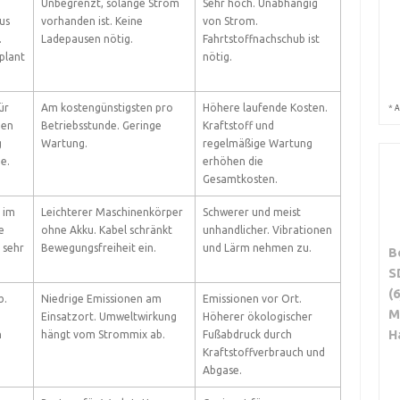
Unbegrenzt, solange Strom
Sehr hoch. Unabhängig
us
vorhanden ist. Keine
von Strom.
.
Ladepausen nötig.
Fahrtstoffnachschub ist
plant
nötig.
ür
Am kostengünstigsten pro
Höhere laufende Kosten.
*
A
hen
Betriebsstunde. Geringe
Kraftstoff und
g
Wartung.
regelmäßige Wartung
ge.
erhöhen die
Gesamtkosten.
 im
Leichterer Maschinenkörper
Schwerer und meist
e
ohne Akku. Kabel schränkt
unhandlicher. Vibrationen
 sehr
Bewegungsfreiheit ein.
und Lärm nehmen zu.
B
S
(
b.
Niedrige Emissionen am
Emissionen vor Ort.
M
Einsatzort. Umweltwirkung
Höherer ökologischer
H
n
hängt vom Strommix ab.
Fußabdruck durch
Kraftstoffverbrauch und
Abgase.