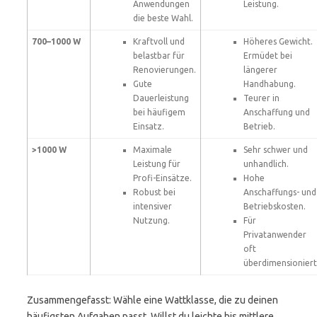
Anwendungen
Leistung.
die beste Wahl.
700–1000 W
Kraftvoll und
Höheres Gewicht.
belastbar für
Ermüdet bei
Renovierungen.
längerer
Gute
Handhabung.
Dauerleistung
Teurer in
bei häufigem
Anschaffung und
Einsatz.
Betrieb.
>1000 W
Maximale
Sehr schwer und
Leistung für
unhandlich.
Profi-Einsätze.
Hohe
Robust bei
Anschaffungs- und
intensiver
Betriebskosten.
Nutzung.
Für
Privatanwender
oft
überdimensioniert
Zusammengefasst: Wähle eine Wattklasse, die zu deinen
häufigsten Aufgaben passt. Willst du leichte bis mittlere