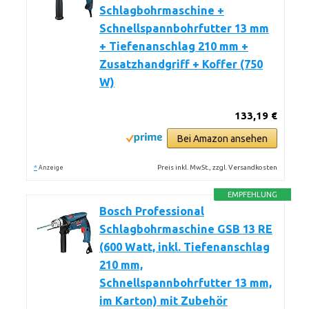
Schlagbohrmaschine +
Schnellspannbohrfutter 13 mm
+ Tiefenanschlag 210 mm +
Zusatzhandgriff + Koffer (750
W)
133,19 €
Bei Amazon ansehen
*
Preis inkl. MwSt., zzgl. Versandkosten
Anzeige
EMPFEHLUNG
Bosch Professional
Schlagbohrmaschine GSB 13 RE
(600 Watt, inkl. Tiefenanschlag
210 mm,
Schnellspannbohrfutter 13 mm,
im Karton) mit Zubehör