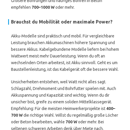
Größere Bohrungen und häufiges Bohren in Beton
empfehlen
700–1000 W
oder mehr.
Brauchst du Mobilität oder maximale Power?
Akku-Modelle sind praktisch und mobil. Für vergleichbare
Leistung brauchen Akkumaschinen höhere Spannung und
bessere Akkus. Kabelgebundene Modelle liefern bei hohem
Wattwert meist mehr Dauerleistung. Wenn du oft an
wechselnden Orten arbeitest, ist Akku sinnvoll. Geht es um
Baustellenleistung, ist das Kabelgerät oft die bessere Wahl.
Unsicherheiten entstehen, weil Watt nicht alles sagt.
Schlagzahl, Drehmoment und Bohrfutter spielen mit. Auch
Akkuspannung und Kapazität sind wichtig. Wenn du dir
unsicher bist, greife zu einem soliden Mittelklassegerät.
Empfehlung: Für die meisten Heimwerkerprojekte ist
400–
700 W
die richtige Wahl. Willst du regelmäßig große Löcher
oder Beton bearbeiten, wähle
700 W
oder mehr. Bei
seltenen schweren Arbeiten denk über Miete nach.