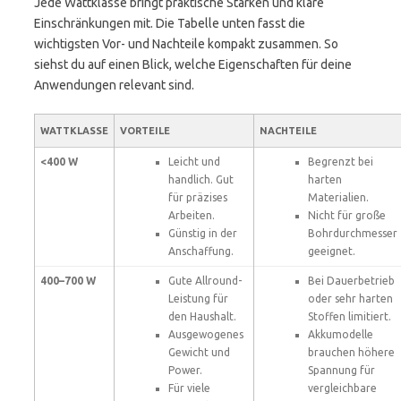
Jede Wattklasse bringt praktische Stärken und klare
Einschränkungen mit. Die Tabelle unten fasst die
wichtigsten Vor- und Nachteile kompakt zusammen. So
siehst du auf einen Blick, welche Eigenschaften für deine
Anwendungen relevant sind.
WATTKLASSE
VORTEILE
NACHTEILE
<400 W
Leicht und
Begrenzt bei
handlich. Gut
harten
für präzises
Materialien.
Arbeiten.
Nicht für große
Günstig in der
Bohrdurchmesser
Anschaffung.
geeignet.
400–700 W
Gute Allround-
Bei Dauerbetrieb
Leistung für
oder sehr harten
den Haushalt.
Stoffen limitiert.
Ausgewogenes
Akkumodelle
Gewicht und
brauchen höhere
Power.
Spannung für
Für viele
vergleichbare