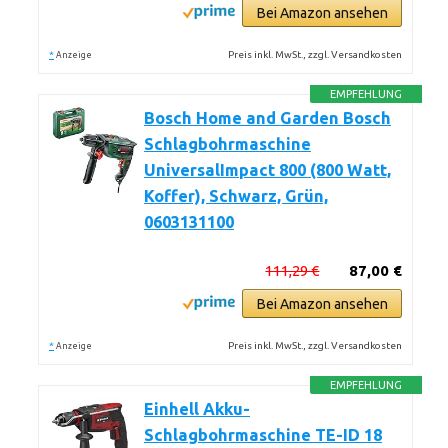
Bei Amazon ansehen
*
Preis inkl. MwSt., zzgl. Versandkosten
Anzeige
EMPFEHLUNG
Bosch Home and Garden Bosch
Schlagbohrmaschine
UniversalImpact 800 (800 Watt,
Koffer), Schwarz, Grün,
0603131100
111,29 €
87,00 €
Bei Amazon ansehen
*
Preis inkl. MwSt., zzgl. Versandkosten
Anzeige
EMPFEHLUNG
Einhell Akku-
Schlagbohrmaschine TE-ID 18