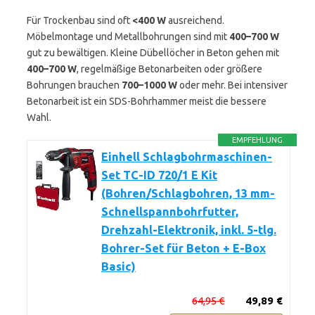
Für Trockenbau sind oft
<400 W
ausreichend.
Möbelmontage und Metallbohrungen sind mit
400–700 W
gut zu bewältigen. Kleine Dübellöcher in Beton gehen mit
400–700 W
, regelmäßige Betonarbeiten oder größere
Bohrungen brauchen
700–1000 W
oder mehr. Bei intensiver
Betonarbeit ist ein SDS-Bohrhammer meist die bessere
Wahl.
EMPFEHLUNG
Einhell Schlagbohrmaschinen-
Set TC-ID 720/1 E Kit
(Bohren/Schlagbohren, 13 mm-
Schnellspannbohrfutter,
Drehzahl-Elektronik, inkl. 5-tlg.
Bohrer-Set für Beton + E-Box
Basic)
64,95 €
49,89 €